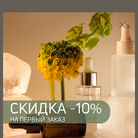
Каталог продукции
Главная
Каталог
Флаконы
Флаконы капельные
Флаконы капельные черные
Флакон капельный черный 10мл с винтовым горлом
18мм