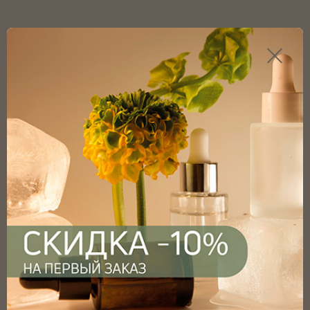
Каталог продукции
Главная
Каталог
Флаконы
Флаконы капельные
Флаконы капельные матовые
Флакон капельный чёрный матовый 30мл с винтовым
горлом 18мм