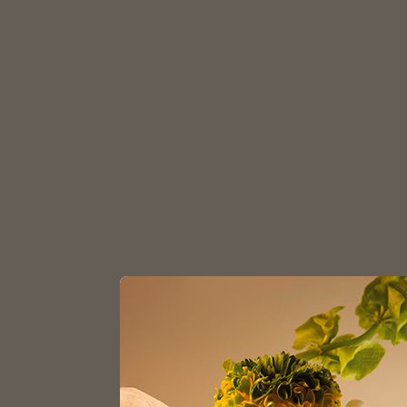
З
Главная
Каталог
Флаконы
Флаконы кап