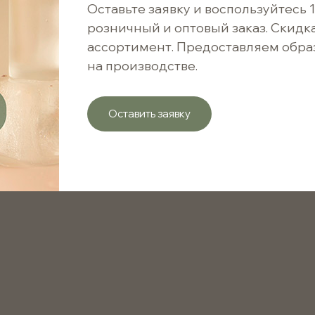
16 ₽
Оставьте заявку и воспользуйтесь 
Отпра
розничный и оптовый заказ. Скидк
2 496 ₽ / 156 шт.
ассортимент. Предоставляем обра
на производстве.
Варианты цен
Оставить заявку
от 1 шт.
от 1001 шт.
от 5001 шт.
Флакон капельный черный 15мл с винтовым горлом 
упаковки жидких средств. Идеален для фармацевт
лекарственных препаратов, настоек, сиропов и сп
применяется для эфирных масел, сывороток и конц