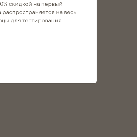
10% скидкой на первый
вить запрос
а распространяется на весь
зцы для тестирования
16
/ шт.
14
/ шт.
12
/ шт.
18мм — универсальная стеклянная емкость для
ической промышленности: подходит для
иртосодержащих составов. В косметической сфере
ентрированных средств. Для бытовой химии