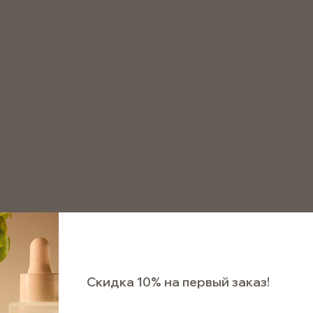
8 800 511 75 72
аказать звонок
ельные
Флаконы капельные черные
Флакон капель
Флакон капельный чер
горлом 18мм
Арт. FKBL015
Под заказ
Скидка 10% на первый заказ!