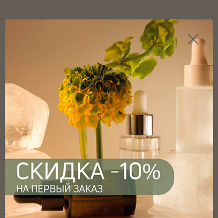
Каталог продукции
Главная
Каталог
Флаконы
Флаконы капельные
Флаконы капельные черные
Флакон капельный черный 50мл с винтовым горлом
18мм