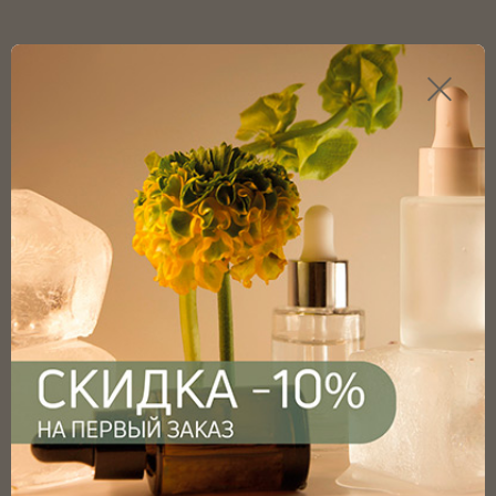
Каталог продукции
Главная
Каталог
Флаконы
Флаконы капельные
Флаконы капельные матовые
Флакон капельный прозрачный матовый 100мл с
винтовым горлом 18мм