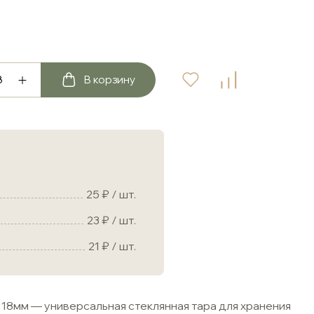
В корзину
25
/ шт.
23
/ шт.
21
/ шт.
 18мм — универсальная стеклянная тара для хранения