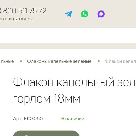
8 800 511 75 72
аказать звонок
ельные
Флаконы капельные зеленые
Флакон капел
Флакон капельный зел
горлом 18мм
Арт. FKG050
В наличии