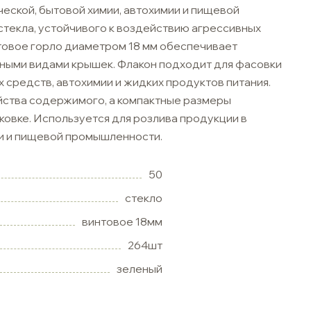
еской, бытовой химии, автохимии и пищевой
текла, устойчивого к воздействию агрессивных
товое горло диаметром 18 мм обеспечивает
ными видами крышек. Флакон подходит для фасовки
 средств, автохимии и жидких продуктов питания.
йства содержимого, а компактные размеры
ковке. Используется для розлива продукции в
ии и пищевой промышленности.
50
стекло
винтовое 18мм
264шт
зеленый