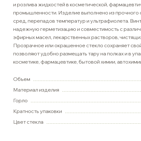
и розлива жидкостей в косметической, фармацевтич
промышленности. Изделие выполнено из прочного с
сред, перепадов температур и ультрафиолета. Вин
надежную герметизацию и совместимость с различ
эфирных масел, лекарственных растворов, чистящих
Прозрачное или окрашенное стекло сохраняет сво
позволяют удобно размещать тару на полках и в упа
косметике, фармацевтике, бытовой химии, автохим
Объем
Материал изделия
Горло
Кратность упаковки
Цвет стекла