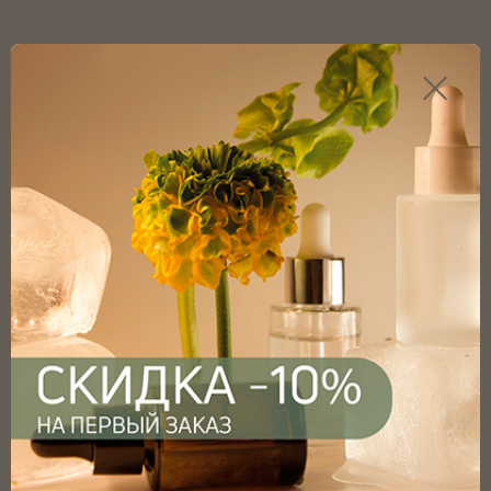
Каталог продукции
Главная
Каталог
Флаконы
Бутылки для сиропов
Бутылка для сиропов коричневая 300мл с винтовым
горлом 28мм