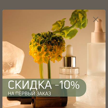
Каталог продукции
Главная
Каталог
Флаконы
Бутылки для сиропов
Бутылка для сиропов коричневая 200мл с винтовым
горлом 28мм