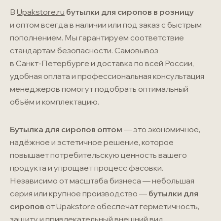
В
Upakstore.ru
бутылки для сиропов в розницу
и оптом всегда в наличии или под заказ с быстрым
пополнением. Мы гарантируем соответствие
стандартам безопасности. Самовывоз
в
Санкт-Петербурге
и доставка по всей России,
удобная оплата и профессиональная консультация
менеджеров помогут подобрать оптимальный
объём и комплектацию.
Бутылка для сиропов оптом
— это экономичное,
надёжное и эстетичное решение, которое
повышает потребительскую ценность вашего
продукта и упрощает процесс фасовки.
Независимо от масштаба бизнеса — небольшая
серия или крупное производство —
бутылки для
сиропов
от Upakstore обеспечат герметичность,
защиту и привлекательный внешний вид.