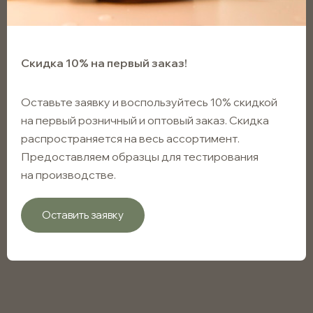
Пипетки для флаконов 10мл
Скидка 10% на первый заказ!
Пипетки для флаконов 15мл
Оставьте заявку и воспользуйтесь 10% скидкой
Пипетки для флаконов 30мл
на первый розничный и оптовый заказ. Скидка
распространяется на весь ассортимент.
Пипетки для флаконов 50мл
Предоставляем образцы для тестирования
на производстве.
Фильтр
0
Оставить заявку