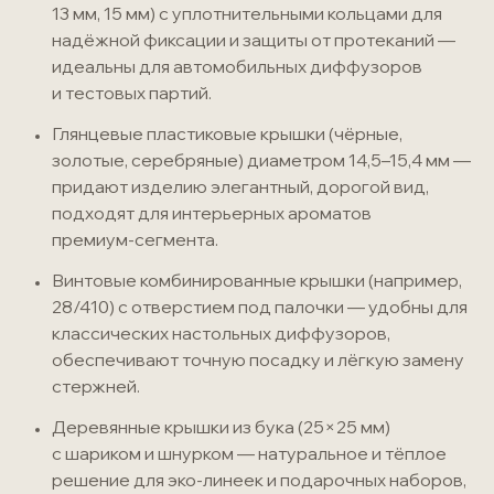
13 мм, 15 мм) с уплотнительными кольцами для
надёжной фиксации и защиты от протеканий —
идеальны для автомобильных диффузоров
и тестовых партий.
Глянцевые пластиковые крышки (чёрные,
золотые, серебряные) диаметром 14,5–15,4 мм —
придают изделию элегантный, дорогой вид,
подходят для интерьерных ароматов
премиум-сегмента
.
Винтовые комбинированные крышки (например,
28/410) с отверстием под палочки — удобны для
классических настольных диффузоров,
обеспечивают точную посадку и лёгкую замену
стержней.
Деревянные крышки из бука (25×25 мм)
с шариком и шнурком — натуральное и тёплое
решение для
эко-линеек
и подарочных наборов,