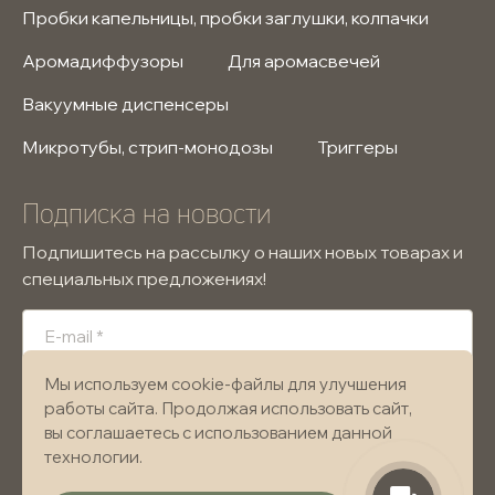
Пробки капельницы, пробки заглушки, колпачки
Аромадиффузоры
Для аромасвечей
Вакуумные диспенсеры
Микротубы, стрип-монодозы
Триггеры
Подписка на новости
Подпишитесь на рассылку о наших новых товарах и
специальных предложениях!
Мы используем cookie-файлы для улучшения
Подписаться
работы сайта. Продолжая использовать сайт,
вы соглашаетесь с использованием данной
Я подтверждаю, что ознакомлен и согласен
технологии.
с «
Политикой конфиденциальности
» и даю согласие