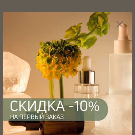
Каталог продукции
Главная
Каталог
Пипетки для флаконов
Пипетки для флаконов 30мл
Пипетка 18/410 для флакона 30мл с КПВ, с белой
ребристой пластиковой крышкой и белой грушей