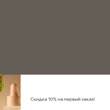
8 800 511 75 72
аказать звонок
Пипетки для флаконов 10мл
Пипетка 18/410 для флакон
Пипетка 18/410 для фла
пластиковой крышкой 
Арт. P18/0BLPCBL10
Ожидает поступления
Скидка 10% на первый заказ!