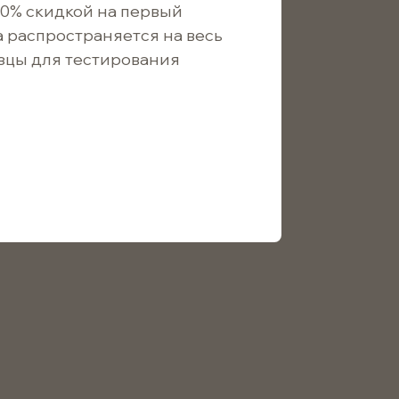
10% скидкой на первый
щить о поступлении
а распространяется на весь
зцы для тестирования
19
/ шт.
17
/ шт.
14
/ шт.
ковой крышкой и черной грушей предназначена для
именения в косметике, фармацевтике,
 из качественных материалов, что обеспечивает
я упаковки и хранения различных жидких продуктов,