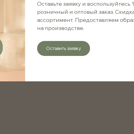
19 ₽
Оставьте заявку и воспользуйтесь 
Сооб
розничный и оптовый заказ. Скидк
19 ₽ / 1 шт.
ассортимент. Предоставляем обра
на производстве.
Варианты цен
Оставить заявку
от 1 шт.
от 1001 шт.
от 5001 шт.
Пипетка 18-410 для флакона 10 мл с черной пласти
точного дозирования жидкостей и подходит для пр
агропромышленности и бытовой химии. Изготовлена
надежность и удобство использования. Идеальна дл