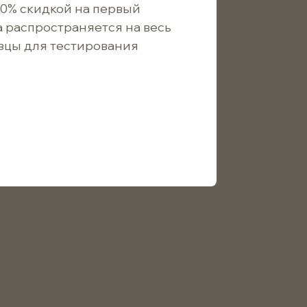
10% скидкой на первый
а распространяется на весь
зцы для тестирования
В корзину
26
/ шт.
24
/ шт.
22
/ шт.
/410 — универсальная тара для косметической,