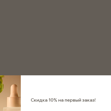
8 800 511 75 72
аказать звонок
Д
Флакон ПНД чёрный глянцевый 150мл для пенообразо
Флакон ПНД чёрный гл
пенообразователя 42/
Арт. FPND150BLK-Alpha
В наличии
Скидка 10% на первый заказ!