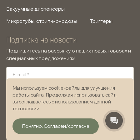
Вакуумные диспенсеры
Микротубы, стрип-монодозы
Триггеры
Подписка на новости
Подпишитесь на рассылку о наших новых товарах и
специальных предложениях!
Мы используем cookie-файлы для улучшения
Подписаться
работы сайта. Продолжая использовать сайт,
вы соглашаетесь с использованием данной
Я подтверждаю, что ознакомлен и согласен
технологии.
с «
Политикой конфиденциальности
» и даю согласие
на обработку вышеуказанных персональных данных.
Понятно. Согласен/согласна
Информация, представленная на данном сайте, носит