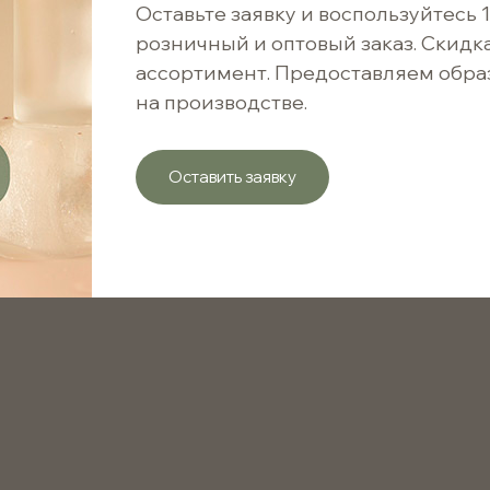
690 ₽ / 1 шт.
Оставьте заявку и воспользуйтесь 
розничный и оптовый заказ. Скидк
ассортимент. Предоставляем обра
Варианты цен
на производстве.
от 1 шт.
Оставить заявку
от 20 шт.
Натуральный соевый воск в удобных гранулах для и
Основа
Кратность