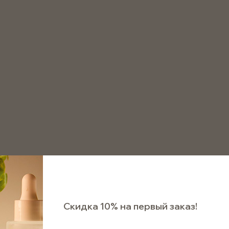
8 800 511 75 72
аказать звонок
Воск соевый в хлопьях
Воск соевый в хлопьях
Арт. SW01Flake
Ожидает поступления
690 ₽
Скидка 10% на первый заказ!
Сооб