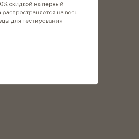
10% скидкой на первый
а распространяется на весь
зцы для тестирования
690
/ шт.
640
/ шт.
зготовления ароматических свечей.
воск соевый
1кг