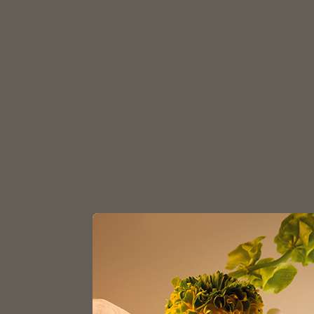
З
Главная
Каталог
Для аромасвечей
Воск