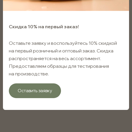
Скидка 10% на первый заказ!
Оставьте заявку и воспользуйтесь 10% скидкой
на первый розничный и оптовый заказ. Скидка
распространяется на весь ассортимент.
Предоставляем образцы для тестирования
на производстве.
Мини триггер (24/410), белый
Оставить заявку
глянцевый, без КПВ
Арт. MT24/410T2802SW
В наличии