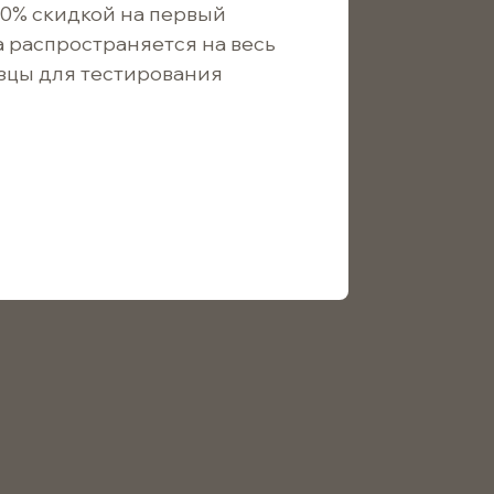
10% скидкой на первый
а распространяется на весь
зцы для тестирования
В корзину
2.03
/ шт.
1.35
/ шт.
диаметре для использования в аромадиффузорах.