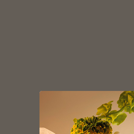
З
Главная
Каталог
Аромадиффузоры
Пал