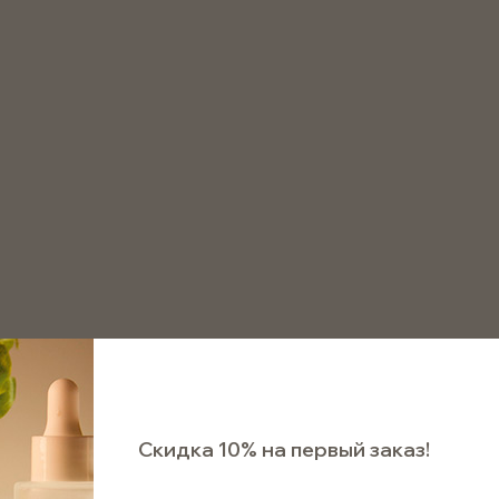
8 800 511 75 72
аказать звонок
очки для диффузоров
Палочка для диффузора (фибра) 
Палочка для диффузор
240*3мм
Арт. SFBL240/3
В наличии
Скидка 10% на первый заказ!