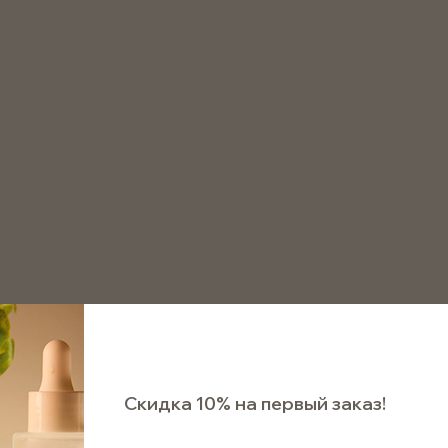
8 800 511 75 72
аказать звонок
очки для диффузоров
Палочка для диффузора (фибра) 
Палочка для диффузор
200*3мм
Арт. SFBL200/3
Ожидает поступления
Скидка 10% на первый заказ!