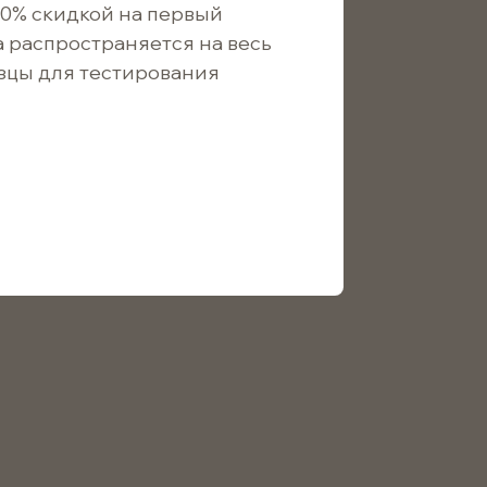
10% скидкой на первый
щить о поступлении
а распространяется на весь
зцы для тестирования
3.9
/ шт.
3.5
/ шт.
ом 3 мм для использования в аромадиффузорах.
фибра
100шт
черный