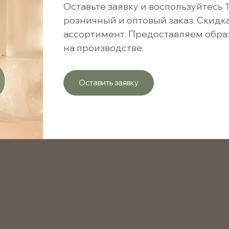
3.90 ₽
Оставьте заявку и воспользуйтесь 
Сооб
розничный и оптовый заказ. Скидк
390 ₽ / 100 шт.
ассортимент. Предоставляем обра
на производстве.
Варианты цен
Оставить заявку
от 1 шт.
от 1001 шт.
Чёрная фибровая палочка длиной 200 мм и диаметр
Материал изделия
Кратность упаковки
Цвет