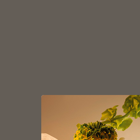
З
Главная
Каталог
Аромадиффузоры
Пал