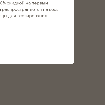
10% скидкой на первый
щить о поступлении
а распространяется на весь
зцы для тестирования
6
/ шт.
5
/ шт.
4
/ шт.
й — надежное решение для упаковки косметики.
ржимого. Подходит для оптовых и розничных
 доставку по всей России. Заказывайте
ore, чтобы гарантировать сохранность и удобство