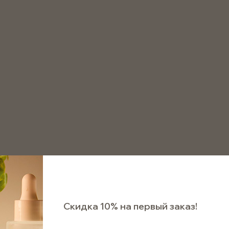
8 800 511 75 72
аказать звонок
иковые
Крышка винтовая HDPE 18мм, с пробкой-капельниц
Крышка винтовая HDPE
капельницей, с КПВ, че
Арт. СSH18CDRBLRU4111
Ожидает поступле
Скидка 10% на первый заказ!