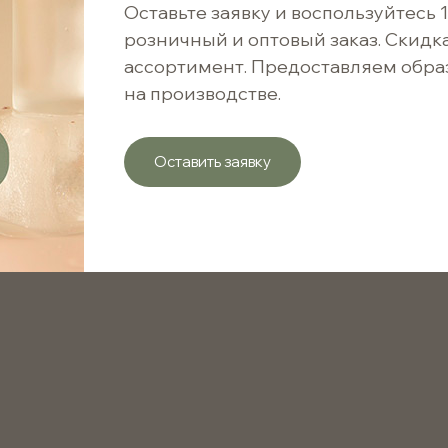
6 ₽
Оставьте заявку и воспользуйтесь 
Сооб
розничный и оптовый заказ. Скидк
6 ₽ / 1 шт.
ассортимент. Предоставляем обра
на производстве.
Варианты цен
Оставить заявку
от 1 шт.
от 5001 шт.
от 10001 шт.
Крышка винтовая HDPE 18mm с пробкой капельнице
Обеспечивает удобное дозирование и защиту соде
покупателей. Предлагаем выгодные цены и быструю
качественную упаковку в интернет-магазине Upakst