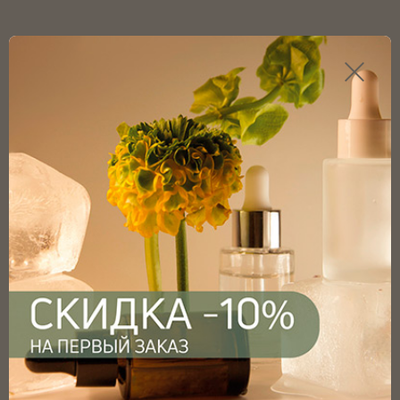
Каталог продукции
Главная
Каталог
Крышки
Крышки пластиковые
Крышка винтовая ABS 31мм, с PE прокладкой, черная
глянцевая