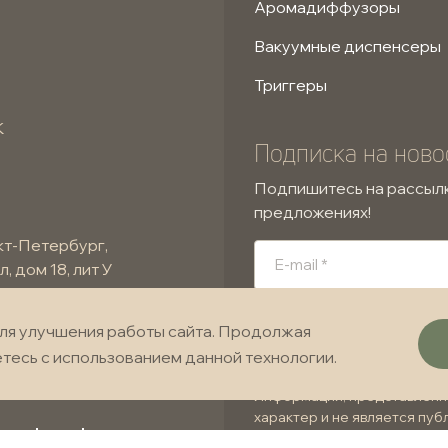
Аромадиффузоры
Вакуумные диспенсеры
Триггеры
К
Подписка на ново
Подпишитесь на рассылк
предложениях!
кт-Петербург,
, дом 18, лит У
Я подтверждаю, что озн
ля улучшения работы сайта. Продолжая
и даю согласие на обра
етесь с использованием данной технологии.
Информация, представленн
характер и не является пу
йта:
и 438 Гражданского кодекса