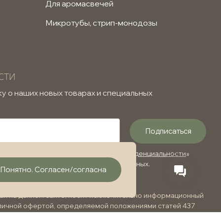
Для аромасвечей
Микротубы, стрип-монодозы
сти
у о наших новых товарах и специальных
Подписаться
акомлен и согласен с «
Политикой конфиденциальности
»
ботку вышеуказанных персональных данных.
Понятно. Согласен/согласна
ая на данном сайте, носит исключительно информационный
бличной офертой, определяемой положениями статей 437
 РФ. Все цены и условия могут изменяться и не являются