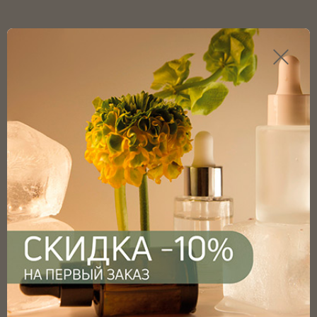
Каталог продукции
Главная
Каталог
Флаконы
Флакон косметический прозрачный 45мл (серия YB) с
винтовым горлом 20мм