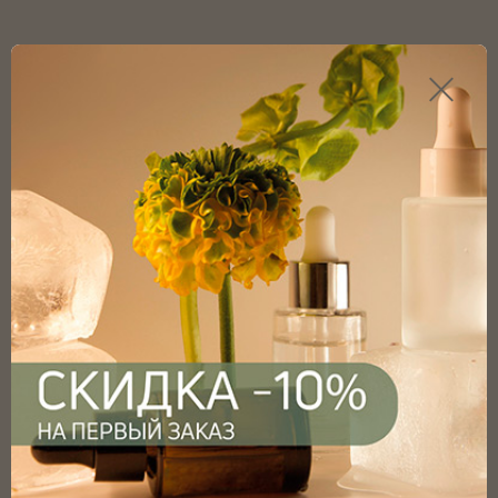
Каталог продукции
Главная
Каталог
Аромадиффузоры
Флаконы для диффузоров
Флакон для диффузора 50мл, круглый, гладкое горло
(внеш.D 20,0мм), прозрачный