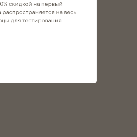
10% скидкой на первый
а распространяется на весь
зцы для тестирования
12
/ шт.
9
/ шт.
лом, для парфюмерии и масел.
8
стекло
винтовое 12,6мм
480шт
прозрачный