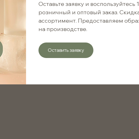
1 920 ₽ / 160 шт.
Оставьте заявку и воспользуйтесь 
розничный и оптовый заказ. Скидк
ассортимент. Предоставляем обра
Варианты цен
на производстве.
от 1 шт.
Оставить заявку
от 480 шт.
Прозрачный стеклянный флакон 8мл с винтовым гор
Объем
Материал изделия
Горло
Кратность упаковки
Цвет стекла