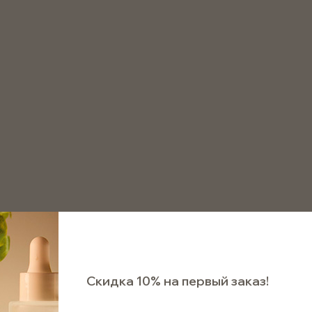
8 800 511 75 72
аказать звонок
он с винтовым горлом, 8 мл, прозрачный
Флакон с винтовым гор
Арт. AFC008
Под заказ
12 ₽
Скидка 10% на первый заказ!
Отпра