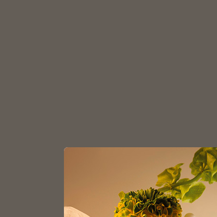
З
Главная
Каталог
Аромадиффузоры
Флак